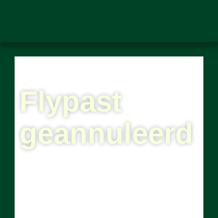
Flypast
geannuleerd