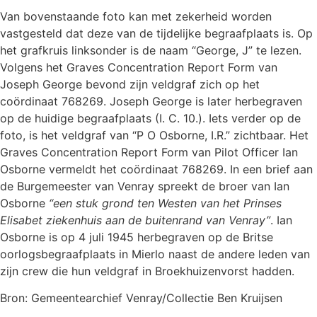
Van bovenstaande foto kan met zekerheid worden
vastgesteld dat deze van de tijdelijke begraafplaats is. Op
het grafkruis linksonder is de naam “George, J” te lezen.
Volgens het Graves Concentration Report Form van
Joseph George bevond zijn veldgraf zich op het
coördinaat 768269. Joseph George is later herbegraven
op de huidige begraafplaats (I. C. 10.). Iets verder op de
foto, is het veldgraf van “P O Osborne, I.R.” zichtbaar. Het
Graves Concentration Report Form van Pilot Officer Ian
Osborne vermeldt het coördinaat 768269. In een brief aan
de Burgemeester van Venray spreekt de broer van Ian
Osborne
“een stuk grond ten Westen van het Prinses
Elisabet ziekenhuis aan de buitenrand van Venray”
. Ian
Osborne is op 4 juli 1945 herbegraven op de Britse
oorlogsbegraafplaats in Mierlo naast de andere leden van
zijn crew die hun veldgraf in Broekhuizenvorst hadden.
Bron: Gemeentearchief Venray/Collectie Ben Kruijsen