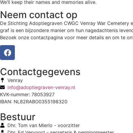
We’ll keep their names and memories alive.
Neem contact op
De Stichting Adoptiegraven CWGC Venray War Cemetery eer
graf is een bijzondere manier om hun nagedachtenis levend
Bezoek onze contactpagina voor meer details en om te ont
Contactgegevens
Venray
info@adoptiegraven-venray.nl
KVK-nummer: 78053927
IBAN: NL82RABO0355198320
Bestuur
Dhr. Tom van Mierlo - voorzitter
Dhr. Ed Vervoort - secretaris & penningmeester