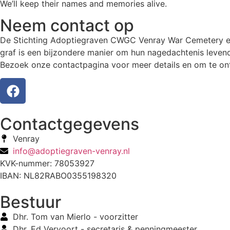
We’ll keep their names and memories alive.
Neem contact op
De Stichting Adoptiegraven CWGC Venray War Cemetery eer
graf is een bijzondere manier om hun nagedachtenis levend
Bezoek onze contactpagina voor meer details en om te ont
Contactgegevens
Venray
info@adoptiegraven-venray.nl
KVK-nummer: 78053927
IBAN: NL82RABO0355198320
Bestuur
Dhr. Tom van Mierlo - voorzitter
Dhr. Ed Vervoort - secretaris & penningmeester