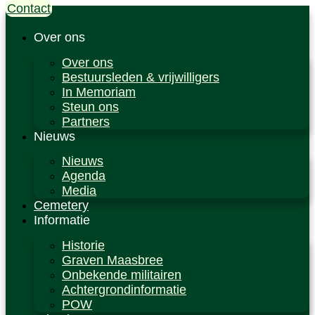
Contact
Ga
naar
de
Over ons
inhoud
Over ons
Bestuursleden & vrijwilligers
In Memoriam
Steun ons
Partners
Nieuws
Nieuws
Agenda
Media
Cemetery
Informatie
Historie
Graven Maasbree
Onbekende militairen
Achtergrondinformatie
POW