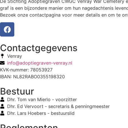
De Stichting Adoptiegraven CWGC Venray War Cemetery eer
graf is een bijzondere manier om hun nagedachtenis levend
Bezoek onze contactpagina voor meer details en om te ont
Contactgegevens
Venray
info@adoptiegraven-venray.nl
KVK-nummer: 78053927
IBAN: NL82RABO0355198320
Bestuur
Dhr. Tom van Mierlo - voorzitter
Dhr. Ed Vervoort - secretaris & penningmeester
Dhr. Lars Hoebers - bestuurslid
Reglementen