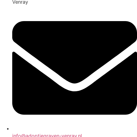
Venray
info@adoptiegraven-venray.nl