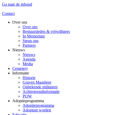
Ga naar de inhoud
Contact
Over ons
Over ons
Bestuursleden & vrijwilligers
In Memoriam
Steun ons
Partners
Nieuws
Nieuws
Agenda
Media
Cemetery
Informatie
Historie
Graven Maasbree
Onbekende militairen
Achtergrondinformatie
POW
Adoptieprogramma
Adoptieprogramma
Adoptant worden
Educatie