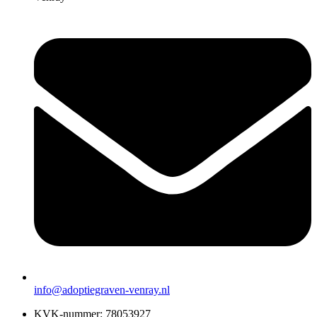
info@adoptiegraven-venray.nl
KVK-nummer: 78053927