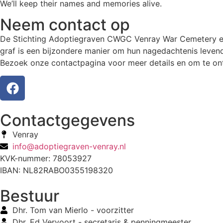
We’ll keep their names and memories alive.
Neem contact op
De Stichting Adoptiegraven CWGC Venray War Cemetery eer
graf is een bijzondere manier om hun nagedachtenis levend
Bezoek onze contactpagina voor meer details en om te ont
Contactgegevens
Venray
info@adoptiegraven-venray.nl
KVK-nummer: 78053927
IBAN: NL82RABO0355198320
Bestuur
Dhr. Tom van Mierlo - voorzitter
Dhr. Ed Vervoort - secretaris & penningmeester